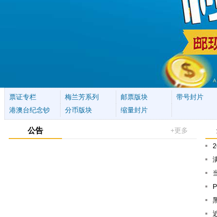
票证专栏
梅兰芳系列
邮票版块
带号封片
港澳台纪念钞
分币版块
缩量封片
公告
+更多