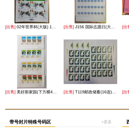
[出售]
02年世界杯(大版) 1版（36.00元/版）
[出售]
J156 国际志愿日(大版) 1版（44.00元/版）
[出
[出售]
美好新家园(下方横4连) 1枚（17.00元/枚）
[出售]
T119邮政储蓄(16连) 1枚（15.00元/枚）
[出
带号封片特殊号码区
+更多