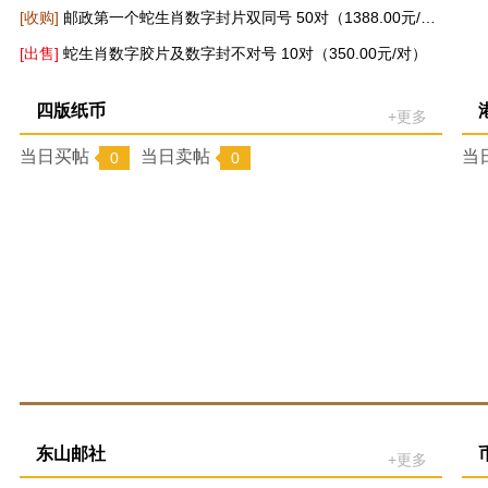
[收购]
邮政第一个蛇生肖数字封片双同号 50对（1388.00元/对）
贰分无油荧光 成交10捆(1850.00元/捆)
[出售]
蛇生肖数字胶片及数字封不对号 10对（350.00元/对）
JP286梅兰芳诞辰130周年 成交10枚(19.00元/枚)
四版纸币
+更多
JP286梅兰芳诞辰130周年 成交50枚(12.00元/枚)
当日买帖
当日卖帖
当
0
0
航天钞 成交100张(100.30元/张)
贺岁龙钞标十 成交30张(99.00元/张)
缩量封片
+更多
当日买帖
当日卖帖
0
0
东山邮社
+更多