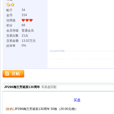
34
帖子
154
金币
信用值
68
积分
会员等级
普通会员
交易次数
21次
交易金额
13.02万元
0%
好评率
JP286梅兰芳诞辰130周年
买卖盘匹配
买盘
[收购]
JP286梅兰芳诞辰130周年 50枚（20.00元/枚）