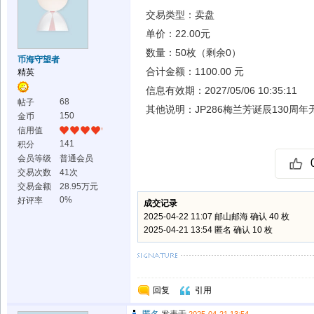
交易类型：卖盘
单价：22.00元
数量：50枚（剩余0）
币海守望者
合计金额：1100.00 元
精英
信息有效期：2027/05/06 10:35:11
68
帖子
其他说明：JP286梅兰芳诞辰130周
150
金币
信用值
141
积分
会员等级
普通会员
交易次数
41次
交易金额
28.95万元
0%
好评率
成交记录
2025-04-22 11:07
邮山邮海
确认 40 枚
2025-04-21 13:54
匿名
确认 10 枚
回复
引用