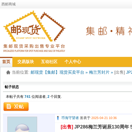
西邮商城
首页
交易版块
互动社区
个人中心
当前位置:
邮现货【集邮】现货买卖平台
»
梅兰芳封片
»
[出售]
J
帖子状态
本帖子共有
741
位阅读者,
2
个回复.
币海守望者
发表于
2025-04-21 10:36
[出售]
JP286梅兰芳诞辰130周年 5