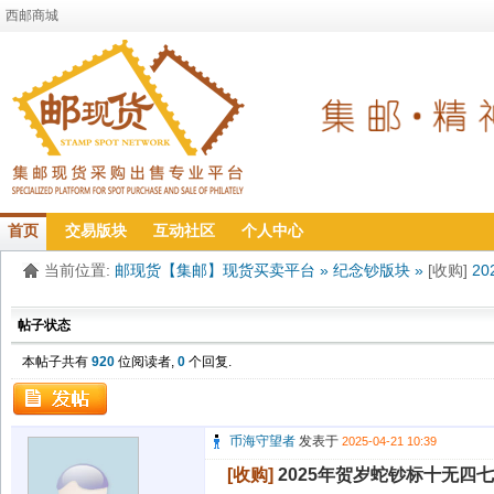
西邮商城
首页
交易版块
互动社区
个人中心
当前位置:
邮现货【集邮】现货买卖平台
»
纪念钞版块
»
[收购]
2
帖子状态
本帖子共有
920
位阅读者,
0
个回复.
币海守望者
发表于
2025-04-21 10:39
[收购]
2025年贺岁蛇钞标十无四七 1