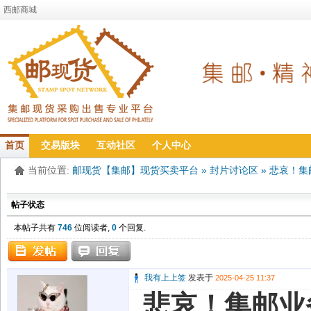
西邮商城
首页
交易版块
互动社区
个人中心
当前位置:
邮现货【集邮】现货买卖平台
»
封片讨论区
»
悲哀！集
帖子状态
本帖子共有
746
位阅读者,
0
个回复.
我有上上签
发表于
2025-04-25 11:37
悲哀！集邮业