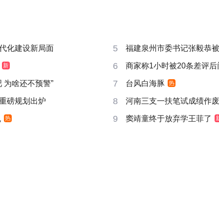
5
代化建设新局面
福建泉州市委书记张毅恭
6
商家称1小时被20条差评
新
7
吧 为啥还不预警”
台风白海豚
热
8
重磅规划出炉
河南三支一扶笔试成绩作废
9
机
窦靖童终于放弃学王菲了
热