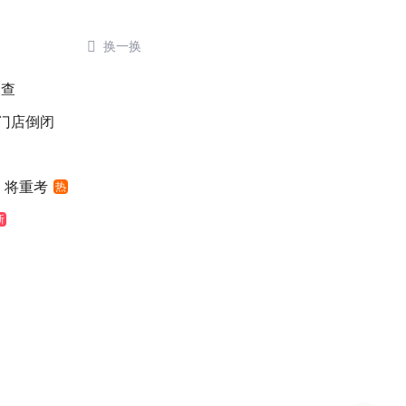

换一换
被查
后门店倒闭
 将重考
热
新