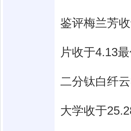
鉴评梅兰芳收于3
片收于4.13最
二分钛白纤云收
大学收于25.