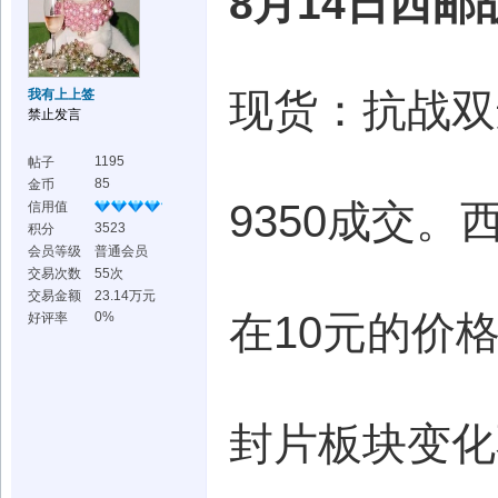
8月14日西邮
现货：抗战双连
我有上上签
禁止发言
1195
帖子
85
金币
9350成交
信用值
3523
积分
会员等级
普通会员
交易次数
55次
交易金额
23.14万元
在10元的价
0%
好评率
封片板块变化