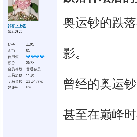
奥运钞的跌落
我有上上签
禁止发言
1195
帖子
影。
85
金币
信用值
3523
积分
会员等级
普通会员
交易次数
55次
曾经的奥运钞
交易金额
23.14万元
0%
好评率
甚至在巅峰时