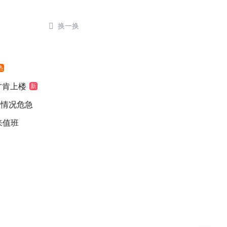

换一换
热
元才肯上楼
新
医情况危急
来值班