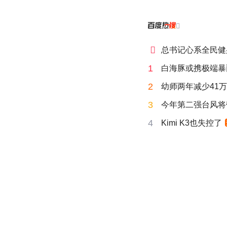


总书记心系全民健
1
白海豚或携极端暴
2
幼师两年减少41
3
今年第二强台风将
4
Kimi K3也失控了