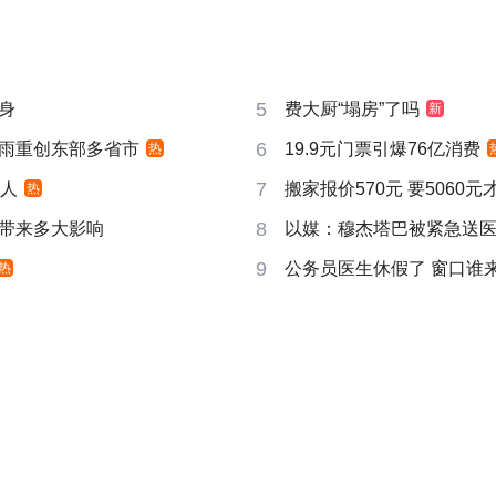
5
身
费大厨“塌房”了吗
新
6
雨重创东部多省市
19.9元门票引爆76亿消费
热
7
万人
搬家报价570元 要5060
热
8
带来多大影响
以媒：穆杰塔巴被紧急送
9
公务员医生休假了 窗口谁
热