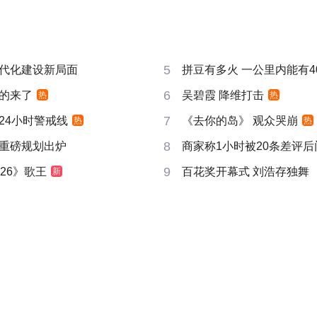
5
代化建设新局面
拼豆有多火 一公里内能有4
6
的来了
吴碧霞 降维打击
热
热
7
24小时警戒线
《去你的岛》 观众哭崩
热
热
8
重磅规划出炉
商家称1小时被20条差评
9
26》歌王
百花奖开幕式 刘浩存独舞
新