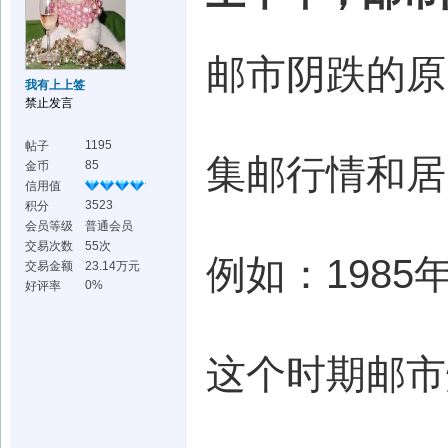
邮市阴跌的原
我有上上签
禁止发言
1195
帖子
集邮行情和居
85
金币
信用值
3523
积分
会员等级
普通会员
交易次数
55次
例如：1985
交易金额
23.14万元
0%
好评率
这个时期邮市