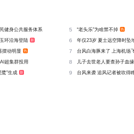
5
民健身公共服务体系
“老头乐”为啥禁不掉
热
6
玉环沿海登陆
年仅23岁 夏士远空降时坠
新
7
器摆动明显
台风白海豚来了 上海机场飞
热
8
AI超集群投用
儿子去世老人要查孙子血
9
琵鹭”生成
台风来袭 追风记者被吹得
新