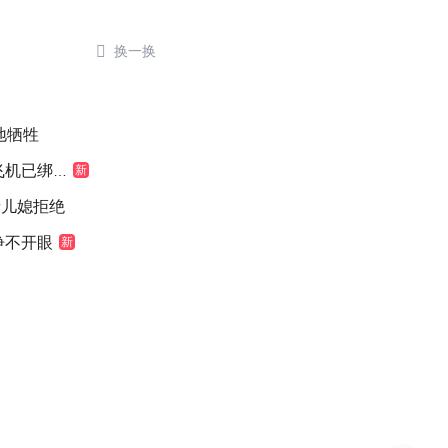

换一换
地牺牲
机已绑好
新
缘儿媳拒绝
睁不开眼
新