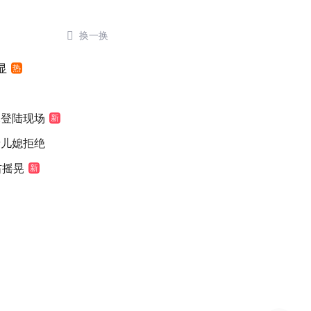

换一换
显
热
豚登陆现场
新
缘儿媳拒绝
右摇晃
新