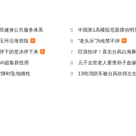
5
民健身公共服务体系
中国第1高楼阻尼器摆动明
6
玉环沿海登陆
“老头乐”为啥禁不掉
热
热
7
停下的坚决停下来
巨浪拍岸！直击台风白海
热
8
AI超集群投用
儿子去世老人要查孙子血
9
空降时坠地牺牲
13吨消防车被台风吹得左