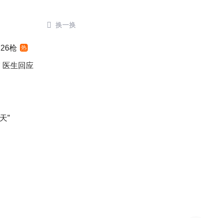

换一换
26枪
热
 医生回应
天”