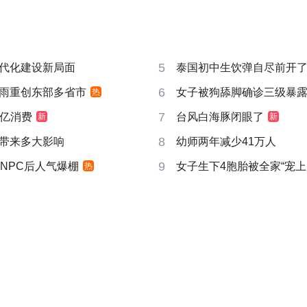
5
代化建设新局面
泰国初中生饮弹自尽前开了
6
雨重创东部多省市
女子被狗舔脚确诊三级暴露
热
7
6亿消费
台风白海豚闭眼了
新
新
8
带来多大影响
幼师两年减少41万人
9
NPC后人气爆棚
女子生下4胞胎被全家“宠上
热