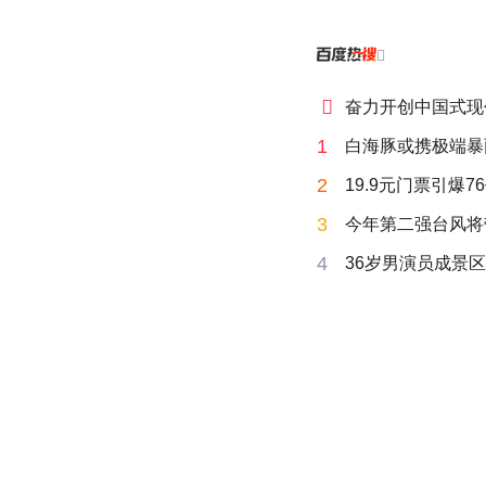


奋力开创中国式现
1
白海豚或携极端暴
2
19.9元门票引爆7
3
今年第二强台风将
4
36岁男演员成景区