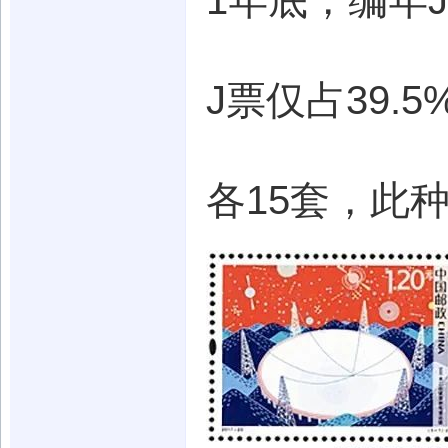
1年底，编年
J票仅占39.
各15套，此