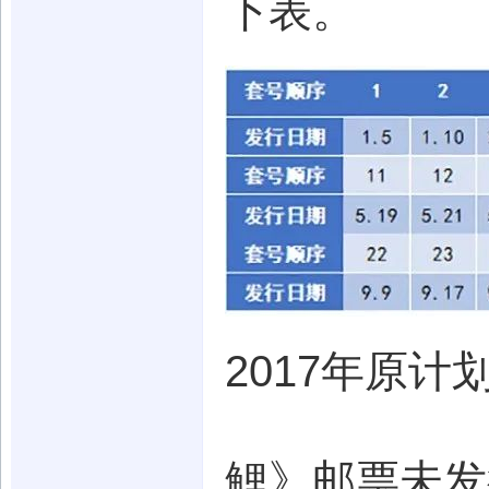
下表。
2017年原计
鲤》邮票未发