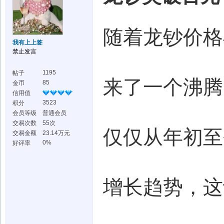
随着龙钞价格
我有上上签
禁止发言
1195
帖子
来了一个沸腾
85
金币
信用值
3523
积分
会员等级
普通会员
交易次数
55次
仅仅从年初至
交易金额
23.14万元
0%
好评率
增长趋势，这