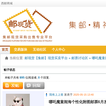
西邮商城
首页
交易版块
互动社区
个人中心
当前位置:
邮现货【集邮】现货买卖平台
»
邮票讨论区
»
哪吒魔童
帖子状态
本帖子共有
895
位阅读者,
0
个回复.
我有上上签
发表于
2025-05-15 13:40
哪吒魔童闹海个性化附图邮票6月