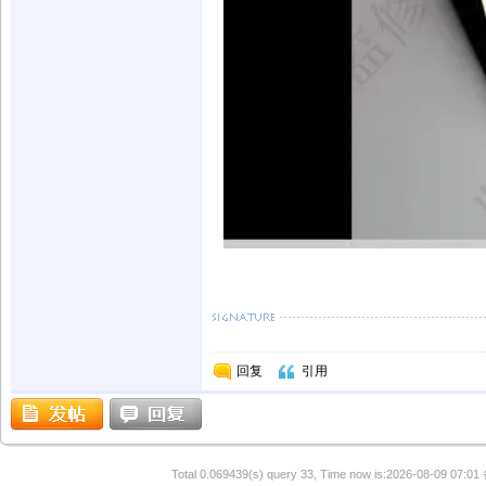
回复
引用
Total 0.069439(s) query 33, Time now is:2026-08-09 07:01