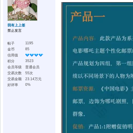
我有上上签
禁止发言
1195
帖子
85
金币
信用值
3523
积分
会员等级
普通会员
交易次数
55次
交易金额
23.14万元
0%
好评率