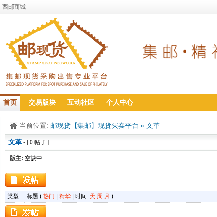
西邮商城
首页
交易版块
互动社区
个人中心
当前位置:
邮现货【集邮】现货买卖平台
»
文革
文革
- [ 0 帖子 ]
版主:
空缺中
类型
标题 (
热门
|
精华
| 时间:
天
周
月
)