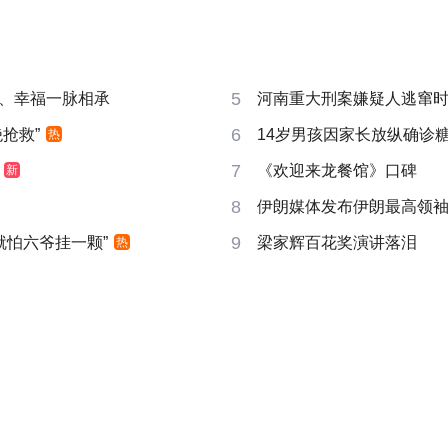
5
、幸福一脉相承
河南重大刑案嫌疑人逃窜
6
抢救”
14岁男孩因家长放纵确诊
热
7
《欢迎来龙餐馆》口碑
新
8
伊朗媒体发布伊朗最高领
9
就怕六爷挂一颗”
梁家辉百花奖演讲落泪
热