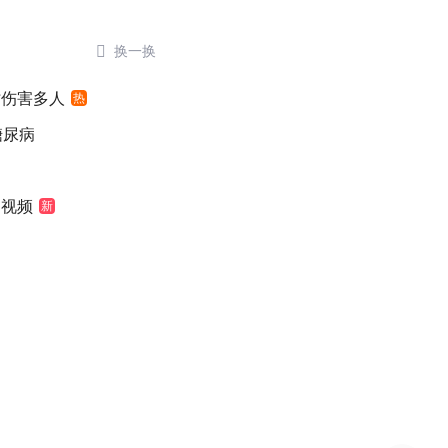

换一换
时伤害多人
热
糖尿病
袖视频
新