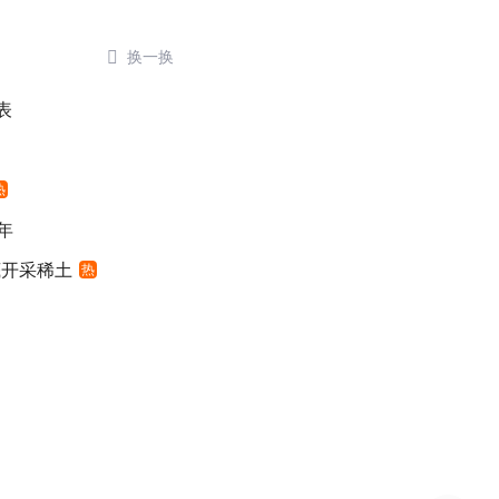

换一换
表
热
年
底开采稀土
热