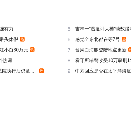
5
强有力
吉林一“温度计大楼”读数爆
6
带头休假
感觉全东北都在等7号
热
热
7
江小白30万元
台风白海豚登陆地点更新
热
8
成海外热词
看守所辅警收受10万获刑1
9
院执行后仍拿不到
中方回应是否在太平洋海
热