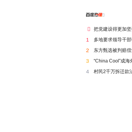


把党建设得更加坚
1
多地要求领导干部
2
东方甄选被判赔偿
3
“China Cool”
4
村民2千万拆迁款法